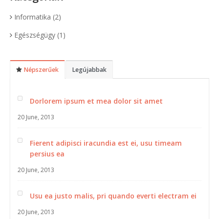
Informatika
(2)
Egészségügy
(1)
Népszerűek
Legújabbak
Dorlorem ipsum et mea dolor sit amet
20 June, 2013
Fierent adipisci iracundia est ei, usu timeam
persius ea
20 June, 2013
Usu ea justo malis, pri quando everti electram ei
20 June, 2013