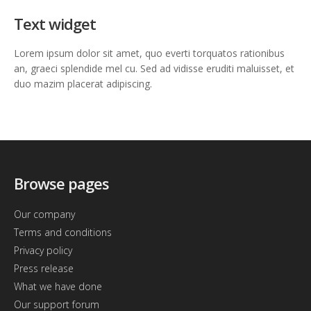
Text widget
Lorem ipsum dolor sit amet, quo everti torquatos rationibus
an, graeci splendide mel cu. Sed ad vidisse eruditi maluisset, et
duo mazim placerat adipiscing.
Browse pages
Our company
Terms and conditions
Privacy policy
Press release
What we have done
Our support forum