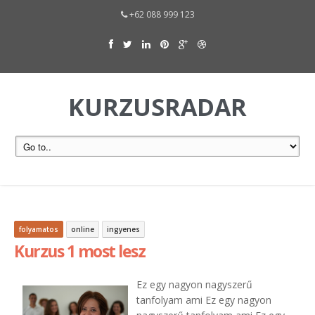
+62 088 999 123
KURZUSRADAR
folyamatos
online
ingyenes
Kurzus 1 most lesz
Ez egy nagyon nagyszerű
tanfolyam ami Ez egy nagyon